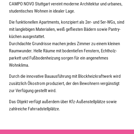
CAMPO NOVO Stuttgart vereint moderne Architektur und urbanes,
studenti­sches Wohnen in idealer Lage.
Die funktionellen Apartments, konzipiert als 2er- und 5er-WGs, sind
mit langlebigen Materialien, weiß gefliesten Bädern sowie Pantry­
küchen ausgestattet.
Durchdachte Grundrisse machen jedes Zimmer zu einem kleinen
Raumwunder. Helle Räume mit bodentiefen Fenstern, Echtholz­
parkett und Fußbodenheizung sorgen für ein angenehmes
Wohnklima.
Durch die innovative Bauausführung mit Block­heiz­kraftwerk wird
zusätzlich Ökostrom produziert, der den Bewohnern vergünstigt
zur Verfügung gestellt wird.
Das Objekt verfügt außerdem über Kfz-Außen­stell­plätze sowie
zahlreiche Fahrradstell­plätze.